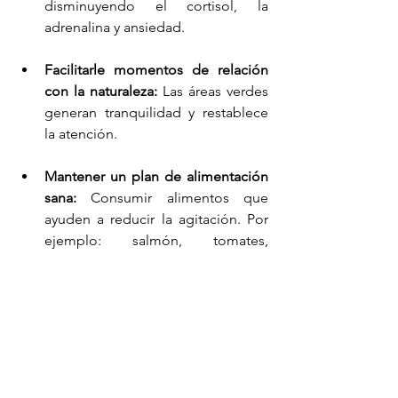
disminuyendo el cortisol, la 
adrenalina y ansiedad.
Facilitarle momentos de relación 
con la naturaleza:
 Las áreas verdes 
generan tranquilidad y restablece 
la atención.
Mantener un plan de alimentación 
sana:
 Consumir alimentos que 
ayuden a reducir la agitación. Por 
ejemplo: salmón, tomates, 
arándanos, almendras, palta, 
cítricos, verduras o frutos rojos.
Practicar un deporte: 
De 
preferencia natación, artes 
marciales, tenis, ciclismo o yoga 
que ayuda en la respiración y 