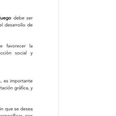
juego
 debe ser 
l desarrollo de 
 favorecer la 
ción social y 
, es importante 
ación gráfica, y 
fin que se desea 
conseguir. Nuestra tarea como maestros consiste en diseñar actividades específicas con 