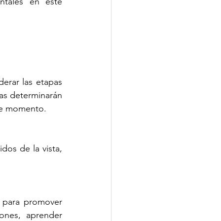
tales en este 
derar las etapas 
tas determinarán 
se momento.
dos de la vista, 
 y debemos aprovecharlo para promover 
ones, aprender 