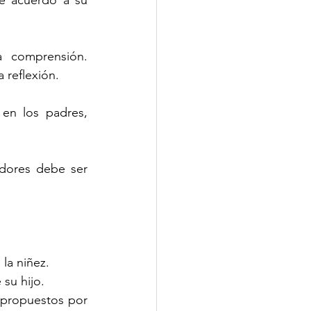
e acuerdo a su 
 comprensión. 
 reflexión.
en los padres, 
dores debe ser 
la niñez.
 su hijo.
 propuestos por 