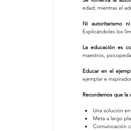
Se fomenta la auto
edad; mientras el adu
Ni autoritarismo ni
Explicándoles los lím
La educación es c
maestros, psicopeda
Educar en el ejempl
ejemplar e inspirador
Recordemos que la di
Una solución enf
Meta a largo pla
Comunicación cla