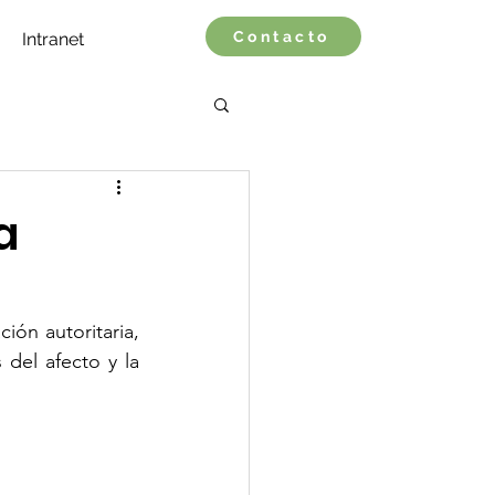
Contacto
Intranet
a
ión autoritaria, 
del afecto y la 