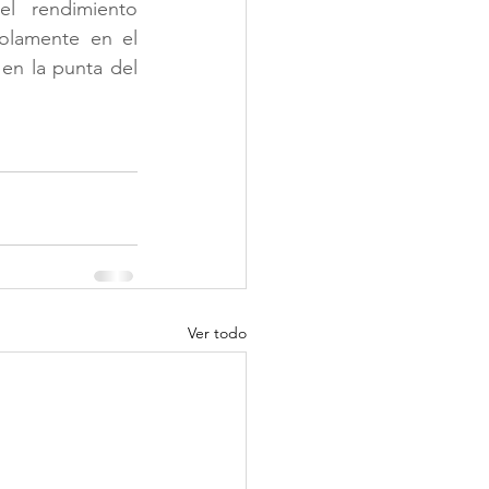
el rendimiento 
académico y resistencia a asitir a la escuela.  No obstante, enfocarse solamente en el 
 es una visión simplista que se centra en la punta del 
Ver todo