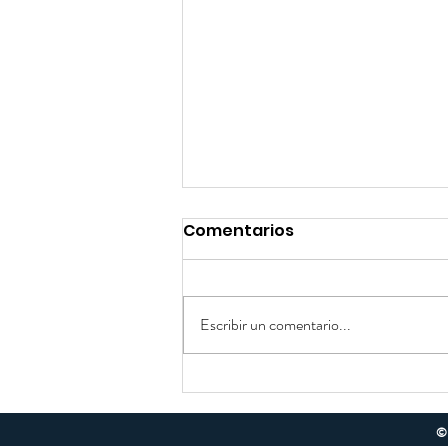
Comentarios
Escribir un comentario...
¿Cómo desarrollo el
autoestima de mis hijos?
© 