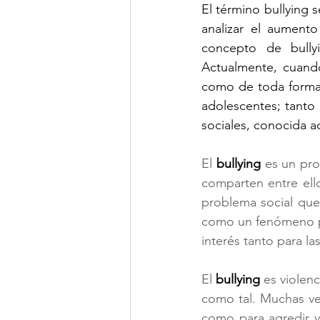
El término bullying
analizar el aumento
concepto de bullyi
Actualmente, cuando
como de toda forma 
adolescentes; tanto 
sociales, conocida a
El 
bullying
 es un pr
comparten entre ell
problema social que
como un fenómeno pr
interés tanto para l
El 
bullying
 es violen
como tal. Muchas vec
como para agredir vo