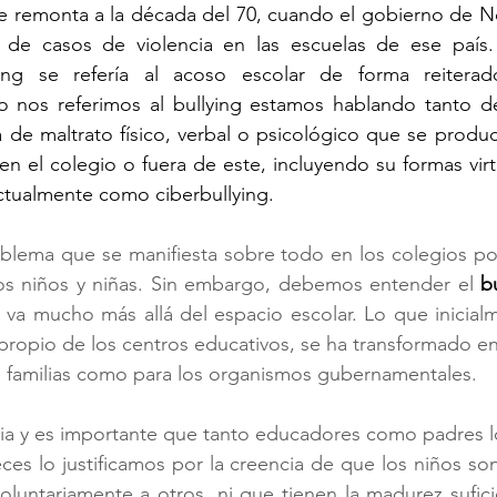
 se remonta a la década del 70, cuando el gobierno de 
 de casos de violencia en las escuelas de ese país. I
ng se refería al acoso escolar de forma reiterado
 nos referimos al bullying estamos hablando tanto de
de maltrato físico, verbal o psicológico que se produc
en el colegio o fuera de este, incluyendo su formas virtu
ctualmente como ciberbullying.
oblema que se manifiesta sobre todo en los colegios po
os niños y niñas. Sin embargo, debemos entender el 
b
 va mucho más allá del espacio escolar. Lo que inicial
opio de los centros educativos, se ha transformado en 
as familias como para los organismos gubernamentales.
cia y es importante que tanto educadores como padres 
es lo justificamos por la creencia de que los niños so
luntariamente a otros, ni que tienen la madurez sufici