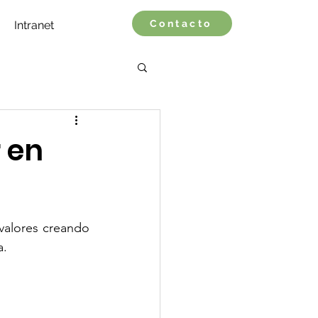
Contacto
Intranet
 en
valores creando 
a.