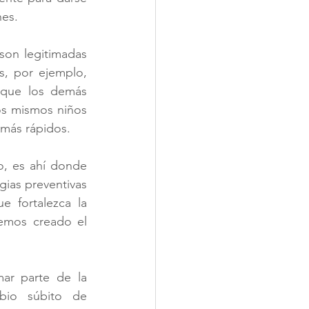
nes.
on legitimadas 
s, por ejemplo, 
que los demás 
s mismos niños 
 más rápidos.
o, es ahí donde 
gias preventivas 
 fortalezca la 
emos creado el 
ar parte de la 
bio súbito de 