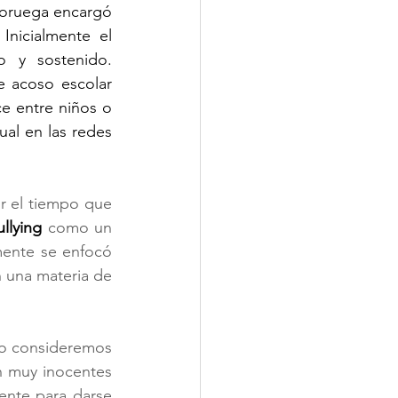
Noruega encargó 
nicialmente el 
 y sostenido. 
 acoso escolar 
e entre niños o 
al en las redes 
r el tiempo que 
ullying
 como un 
mente se enfocó 
una materia de 
lo consideremos 
n muy inocentes 
ente para darse 