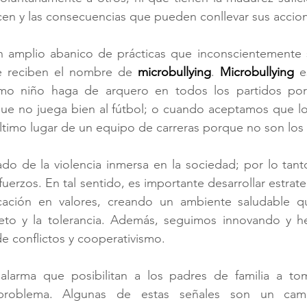
cen y las consecuencias que pueden conllevar sus accio
 amplio abanico de prácticas que inconscientemente s
e reciben el nombre de 
microbullying
. 
Microbullying
 e
mo niño haga de arquero en todos los partidos por
e no juega bien al fútbol; o cuando aceptamos que lo
ltimo lugar de un equipo de carreras porque no son los
ado de la violencia inmersa en la sociedad; por lo tant
uerzos. En tal sentido, es importante desarrollar estrate
ación en valores, creando un ambiente saludable que
peto y la tolerancia. Además, seguimos innovando y h
de conflictos y cooperativismo.
alarma que posibilitan a los padres de familia a tom
l problema. Algunas de estas señales son un cam