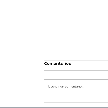
Comentarios
Escribir un comentario...
¿Cómo desarrollo el
autoestima de mis hijos?