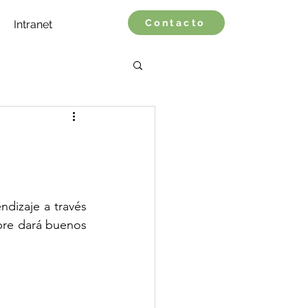
Contacto
Intranet
dizaje a través 
pre dará buenos 