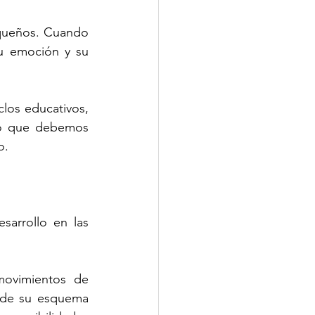
queños. Cuando 
su emoción y su 
los educativos, 
co que debemos 
o.
arrollo en las 
movimientos de 
 de su esquema 