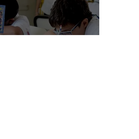
El pensamiento
crítico en
estudiantes
23 ago 2020
3 min de lectura