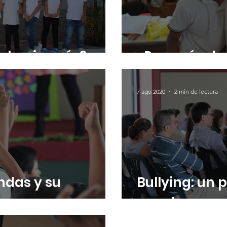
ol o sin guía?
¿Por qué edu
7 ago 2020
2 min de lectura
ndas y su
Bullying: un
cuenta