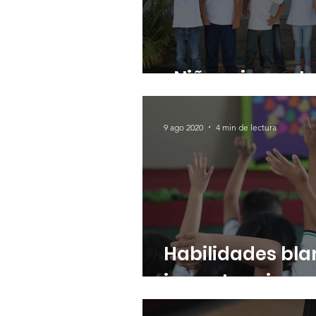
¿Niños sin contr
9 ago 2020
4 min de lectura
Habilidades bla
importancia